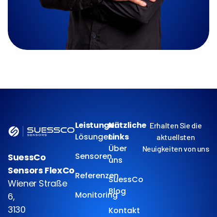
Leistungen
Nützliche
Erhalten Sie die
Lösungen
Links
aktuellsten
Über
Neuigkeiten von uns
Sensoren
SuessCo
uns
Sensors FlexCo
Referenzen
SuessCo
Wiener Straße
Blog
Monitoring
6,
3130
Kontakt