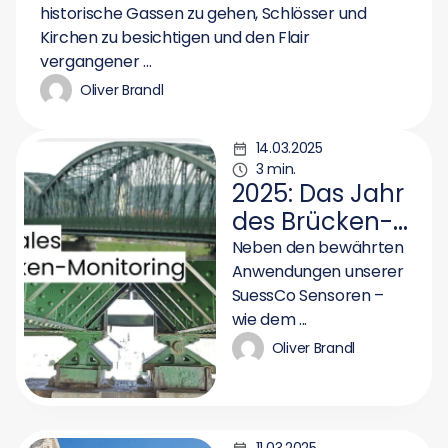
historische Gassen zu gehen, Schlösser und
Kirchen zu besichtigen und den Flair
vergangener ...
Oliver Brandl
14.03.2025
3 min.
2025: Das Jahr
des Brücken-
Monitorings
Neben den bewährten
Anwendungen unserer
SuessCo Sensoren –
wie dem ...
Oliver Brandl