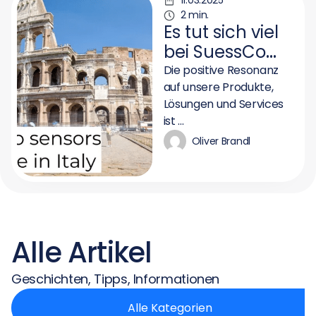
11.03.2025
2 min.
Es tut sich viel
bei SuessCo
Sensors
Die positive Resonanz
auf unsere Produkte,
Lösungen und Services
ist ...
Oliver Brandl
Alle Artikel
Geschichten, Tipps, Informationen
Alle Kategorien