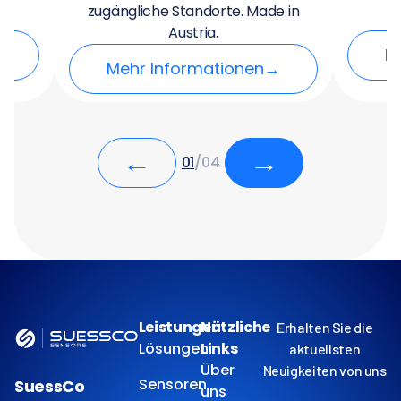
zugängliche Standorte. Made in
Austria.
→
M
Mehr Informationen
→
←
→
01
/
04
Leistungen
Nützliche
Erhalten Sie die
Lösungen
Links
aktuellsten
Über
Neuigkeiten von uns
Sensoren
SuessCo
uns