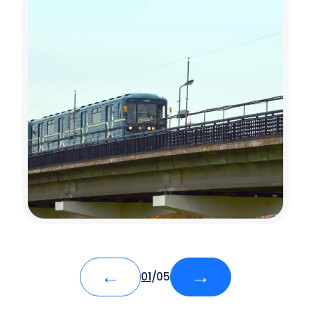
←
→
01
/
05