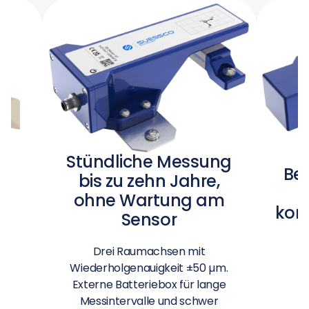
Stündliche Messung
Be
bis zu zehn Jahre,
ohne Wartung am
kont
Sensor
Drei Raumachsen mit
Wiederholgenauigkeit ±50 µm.
Externe Batteriebox für lange
Messintervalle und schwer